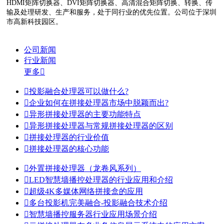
HDMI矩阵切换器、DVI矩阵切换器、高清混合矩阵切换、转换、传
输及处理研发、生产和服务，处于同行业的优先位置。公司位于深圳
市高新科技园区。
公司新闻
行业新闻
更多


投影融合处理器可以做什么?

企业如何在拼接处理器市场中脱颖而出?

异形拼接处理器的主要功能特点

异形拼接处理器与常规拼接处理器的区别

拼接处理器的行业价值

拼接处理器的核心功能

外置拼接处理器（龙卷风系列）

LED智慧墙播控处理器的行业应用和介绍

超级4K多媒体网络拼接盒的应用

多台投影机完美融合-投影融合技术介绍

智慧墙播控服务器行业应用场景介绍