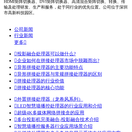
HDMI矩阵切换器、DVI矩阵切换器、高清混合矩阵切换、转换、传
输及处理研发、生产和服务，处于同行业的优先位置。公司位于深圳
市高新科技园区。
公司新闻
行业新闻
更多


投影融合处理器可以做什么?

企业如何在拼接处理器市场中脱颖而出?

异形拼接处理器的主要功能特点

异形拼接处理器与常规拼接处理器的区别

拼接处理器的行业价值

拼接处理器的核心功能

外置拼接处理器（龙卷风系列）

LED智慧墙播控处理器的行业应用和介绍

超级4K多媒体网络拼接盒的应用

多台投影机完美融合-投影融合技术介绍

智慧墙播控服务器行业应用场景介绍