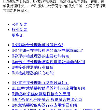
HDMI矩阵切换器、DVI矩阵切换器、高清混合矩阵切换、转换、传
输及处理研发、生产和服务，处于同行业的优先位置。公司位于深圳
市高新科技园区。
公司新闻
行业新闻
更多


投影融合处理器可以做什么?

企业如何在拼接处理器市场中脱颖而出?

异形拼接处理器的主要功能特点

异形拼接处理器与常规拼接处理器的区别

拼接处理器的行业价值

拼接处理器的核心功能

外置拼接处理器（龙卷风系列）

LED智慧墙播控处理器的行业应用和介绍

超级4K多媒体网络拼接盒的应用

多台投影机完美融合-投影融合技术介绍

智慧墙播控服务器行业应用场景介绍