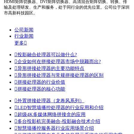
HDMI矩阵切换器、DVI矩阵切换器、高清混合矩阵切换、转换、传
输及处理研发、生产和服务，处于同行业的优先位置。公司位于深圳
市高新科技园区。
公司新闻
行业新闻
更多


投影融合处理器可以做什么?

企业如何在拼接处理器市场中脱颖而出?

异形拼接处理器的主要功能特点

异形拼接处理器与常规拼接处理器的区别

拼接处理器的行业价值

拼接处理器的核心功能

外置拼接处理器（龙卷风系列）

LED智慧墙播控处理器的行业应用和介绍

超级4K多媒体网络拼接盒的应用

多台投影机完美融合-投影融合技术介绍

智慧墙播控服务器行业应用场景介绍