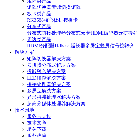
矩阵类产品
矩阵切换器
无缝切换矩阵
板卡类产品
RK3588核心板
拼接板卡
分布式产品
分布式拼接处理器
分布式云卡
HDMI编码器
云拼接
周边类产品
HDMI分配器
Hdbaset延长器
多屏宝
竖屏信号旋转盒
解决方案
矩阵切换器解决方案
云拼接分布式解决方案
投影融合解决方案
LED播控解决方案
拼接处理器解决方案
多屏宝解决方案
异形拼接处理器解决方案
超高分媒体处理器解决方案
技术园地
服务与支持
技术文章
相关下载
服务政策