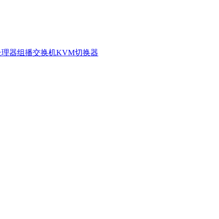
处理器
组播交换机
KVM切换器